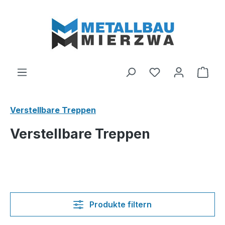
Zum Hauptinhalt springen
Du hast 0 Produ
Ware
Verstellbare Treppen
Verstellbare Treppen
Produkte filtern