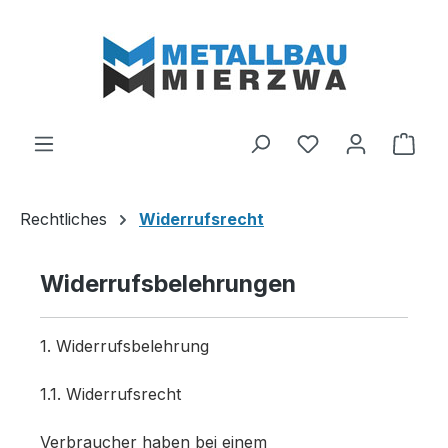
Zum Hauptinhalt springen
Du hast 0 Produ
Ware
Rechtliches
Widerrufsrecht
Widerrufsbelehrungen
1. Widerrufsbelehrung
1.1. Widerrufsrecht
Verbraucher haben bei einem