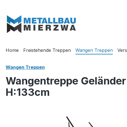
m Hauptinhalt springen
Zur Suche springen
Zur Hauptnavigation springen
Home
Freistehende Treppen
Wangen Treppen
Vers
Wangen Treppen
Wangentreppe Geländer 7
H:133cm
Bildergalerie überspringen