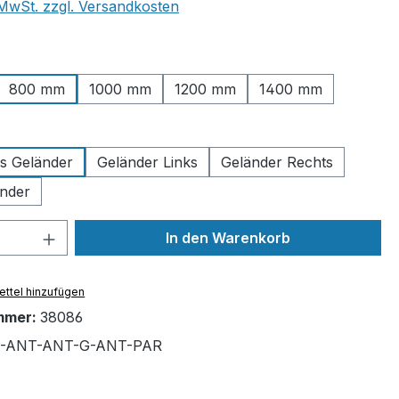
. MwSt. zzgl. Versandkosten
ählen
800 mm
1000 mm
1200 mm
1400 mm
uswählen
es Geländer
Geländer Links
Geländer Rechts
nder
 Anzahl: Gib den gewünschten Wert ein 
In den Warenkorb
ttel hinzufügen
mmer:
38086
7-ANT-ANT-G-ANT-PAR