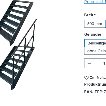
Preise inkl
ausw
Breite
600 mm
a
Geländer
Beidseitig
ohne Gelä
Produkt
Zum Merkze
Produktnu
EAN:
TRP-