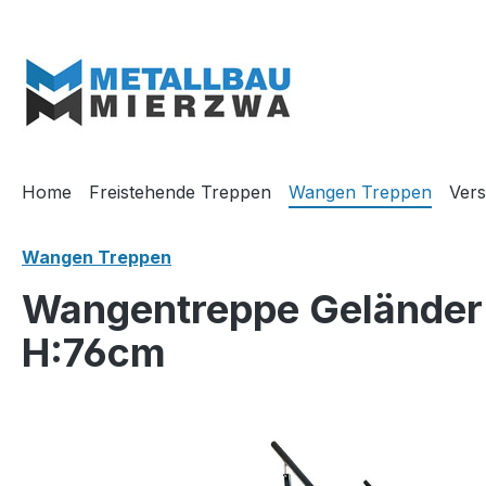
m Hauptinhalt springen
Zur Suche springen
Zur Hauptnavigation springen
Home
Freistehende Treppen
Wangen Treppen
Vers
Wangen Treppen
Wangentreppe Geländer 4
H:76cm
Bildergalerie überspringen