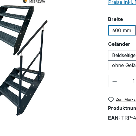
Preise inkl
ausw
Breite
600 mm
a
Geländer
Beidseitig
ohne Gelä
Produkt
Zum Merkze
Produktnu
EAN:
TRP-