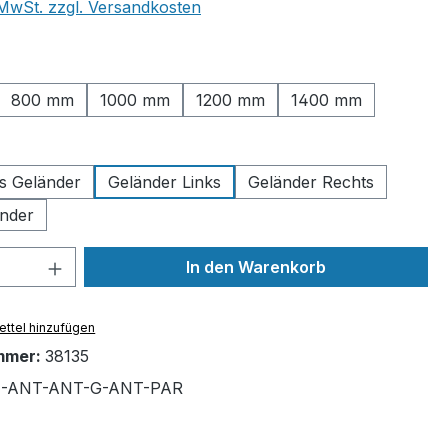
. MwSt. zzgl. Versandkosten
ählen
800 mm
1000 mm
1200 mm
1400 mm
uswählen
es Geländer
Geländer Links
Geländer Rechts
nder
 Anzahl: Gib den gewünschten Wert ein 
In den Warenkorb
ttel hinzufügen
mmer:
38135
4-ANT-ANT-G-ANT-PAR