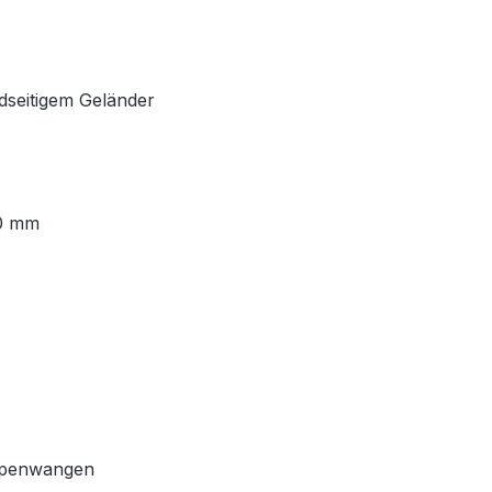
idseitigem Geländer
00 mm
eppenwangen