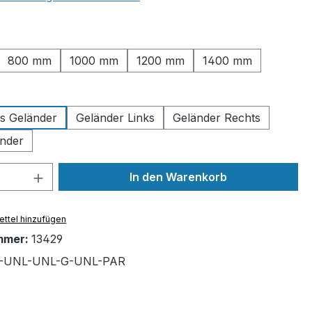
ählen
800 mm
1000 mm
1200 mm
1400 mm
uswählen
es Geländer
Geländer Links
Geländer Rechts
nder
 Anzahl: Gib den gewünschten Wert ein 
In den Warenkorb
ttel hinzufügen
mmer:
13429
2-UNL-UNL-G-UNL-PAR