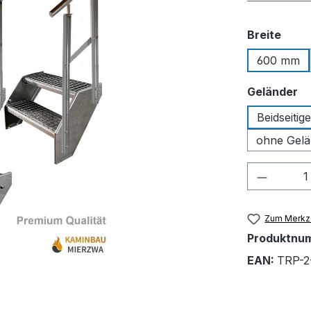
ausw
Breite
600 mm
a
Geländer
Beidseitig
ohne Gelä
Produkt
Zum Merkze
Produktnu
EAN:
TRP-