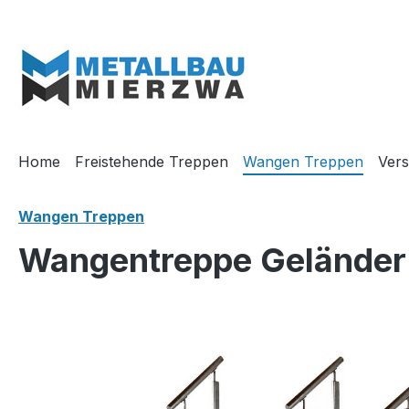
m Hauptinhalt springen
Zur Suche springen
Zur Hauptnavigation springen
Home
Freistehende Treppen
Wangen Treppen
Vers
Wangen Treppen
Wangentreppe Geländer 
Bildergalerie überspringen