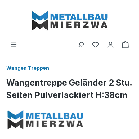
Zum Hauptinhalt springen
Du hast 0 Produ
Ware
Wangen Treppen
Wangentreppe Geländer 2 Stu.
Seiten Pulverlackiert H:38cm