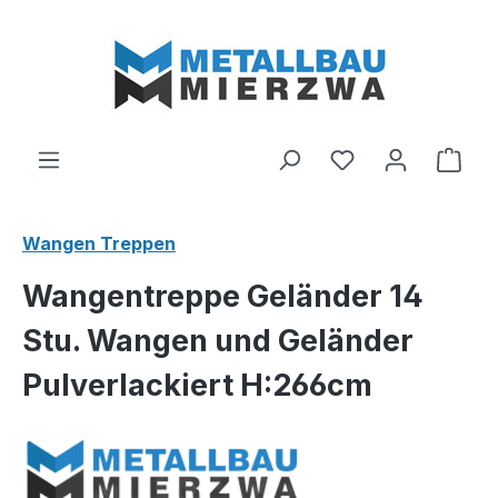
Zum Hauptinhalt springen
Du hast 0 Produ
Ware
Wangen Treppen
Wangentreppe Geländer 14
Stu. Wangen und Geländer
Pulverlackiert H:266cm