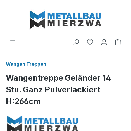
Zum Hauptinhalt springen
Du hast 0 Produ
Ware
Wangen Treppen
Wangentreppe Geländer 14
Stu. Ganz Pulverlackiert
H:266cm