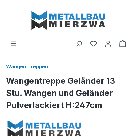
Zum Hauptinhalt springen
Du hast 0 Produ
Ware
Wangen Treppen
Wangentreppe Geländer 13
Stu. Wangen und Geländer
Pulverlackiert H:247cm