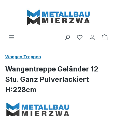
Zum Hauptinhalt springen
Du hast 0 Produ
Ware
Wangen Treppen
Wangentreppe Geländer 12
Stu. Ganz Pulverlackiert
H:228cm