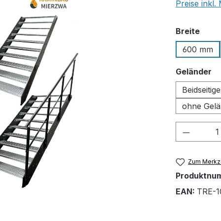
Preise inkl
ausw
Breite
600 mm
a
Geländer
Beidseitig
ohne Gelä
Produkt
Zum Merkze
Produktnu
EAN:
TRE-