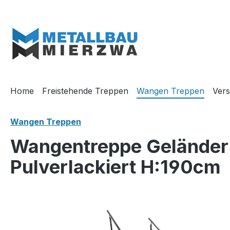
m Hauptinhalt springen
Zur Suche springen
Zur Hauptnavigation springen
Home
Freistehende Treppen
Wangen Treppen
Vers
Wangen Treppen
Wangentreppe Geländer 
Pulverlackiert H:190cm
Bildergalerie überspringen