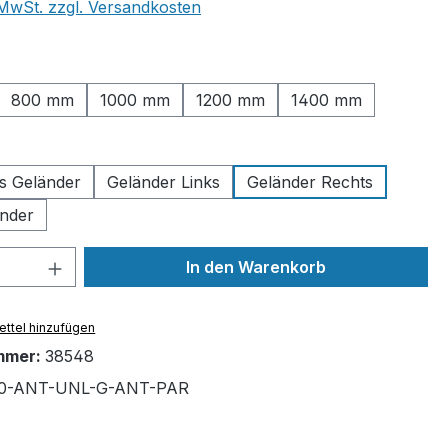
. MwSt. zzgl. Versandkosten
ählen
800 mm
1000 mm
1200 mm
1400 mm
uswählen
es Geländer
Geländer Links
Geländer Rechts
nder
 Anzahl: Gib den gewünschten Wert ein 
In den Warenkorb
ttel hinzufügen
mmer:
38548
10-ANT-UNL-G-ANT-PAR