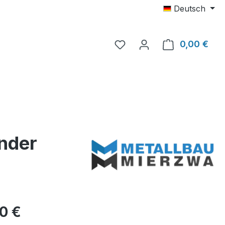
Deutsch
Du hast 0 Produkte auf 
0,00 €
Ware
nder
eis:
00 €