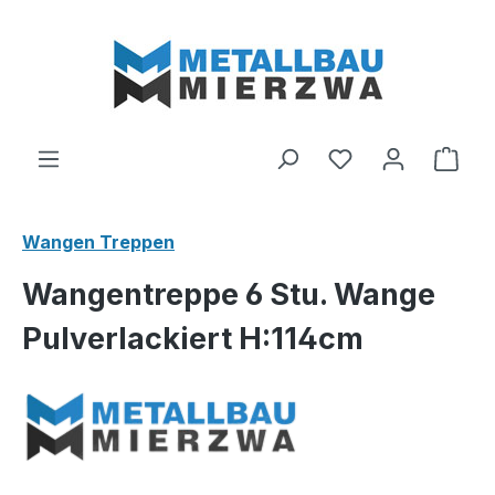
Zum Hauptinhalt springen
Du hast 0 Produ
Ware
Wangen Treppen
Wangentreppe 6 Stu. Wange
Pulverlackiert H:114cm