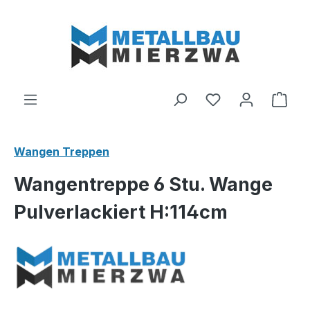
Zum Hauptinhalt springen
Du hast 0 Produ
Ware
Wangen Treppen
Wangentreppe 6 Stu. Wange
Pulverlackiert H:114cm