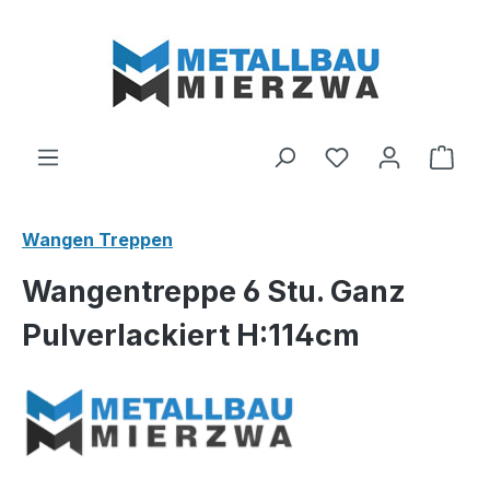
Zum Hauptinhalt springen
Du hast 0 Produ
Ware
Wangen Treppen
Wangentreppe 6 Stu. Ganz
Pulverlackiert H:114cm