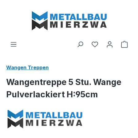
Zum Hauptinhalt springen
Du hast 0 Produ
Ware
Wangen Treppen
Wangentreppe 5 Stu. Wange
Pulverlackiert H:95cm