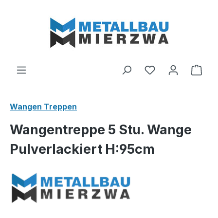
Zum Hauptinhalt springen
Du hast 0 Produ
Ware
Wangen Treppen
Wangentreppe 5 Stu. Wange
Pulverlackiert H:95cm