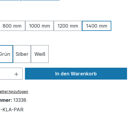
ählen
800 mm
1000 mm
1200 mm
1400 mm
ählen
Grün
Silber
Weiß
 Anzahl: Gib den gewünschten Wert ein 
In den Warenkorb
ttel hinzufügen
mmer:
13338
4-KLA-PAR