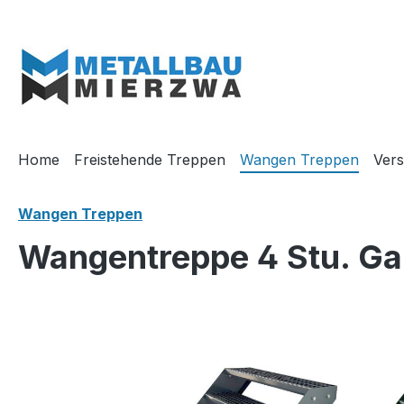
m Hauptinhalt springen
Zur Suche springen
Zur Hauptnavigation springen
Home
Freistehende Treppen
Wangen Treppen
Vers
Wangen Treppen
Wangentreppe 4 Stu. Ga
Bildergalerie überspringen