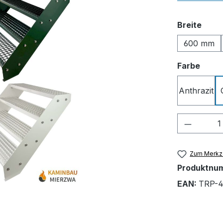
ausw
Breite
600 mm
ausw
Farbe
Anthrazit
Produkt
Zum Merkze
Produktnu
EAN:
TRP-