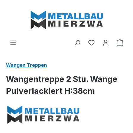
Zum Hauptinhalt springen
Du hast 0 Produ
Ware
Wangen Treppen
Wangentreppe 2 Stu. Wange
Pulverlackiert H:38cm