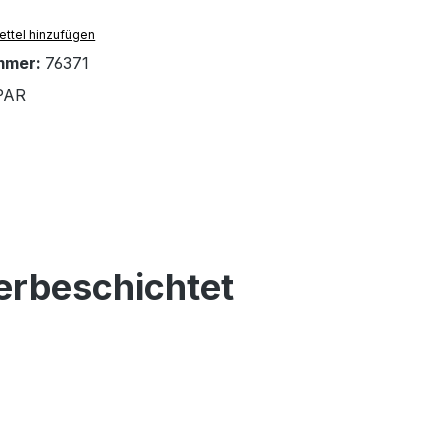
ttel hinzufügen
mmer:
76371
PAR
erbeschichtet