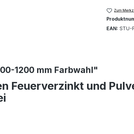
Zum Merkze
Produktnu
EAN:
STU-
 600-1200 mm Farbwahl"
en Feuerverzinkt und Pulv
ei