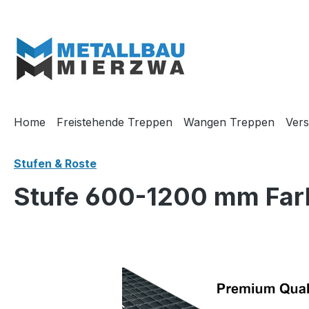
m Hauptinhalt springen
Zur Suche springen
Zur Hauptnavigation springen
Home
Freistehende Treppen
Wangen Treppen
Vers
Stufen & Roste
Stufe 600-1200 mm Far
Bildergalerie überspringen