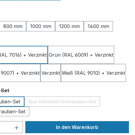
ählen
800 mm
1000 mm
1200 mm
1400 mm
ählen
RAL 7016) + Verzinkt
Grün (RAL 6009) + Verzinkt
 9007) + Verzinkt
Verzinkt
Weiß (RAL 9010) + Verzinkt
auswählen
-Set
uben-Set
Nur Edelstahl Schrauben-Set
(Diese Option ist zurzeit nicht verfüg
rauben-Set
 Anzahl: Gib den gewünschten Wert ein 
In den Warenkorb