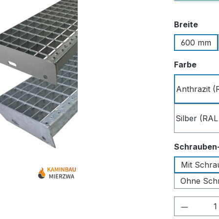
ausw
Breite
600 mm
ausw
Farbe
Anthrazit (
Silber (RAL
Schrauben
Mit Schra
Ohne Sch
Produkt