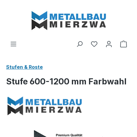
Zum Hauptinhalt springen
Du hast 0 Produ
Ware
Stufen & Roste
Stufe 600-1200 mm Farbwahl
Bildergalerie überspringen