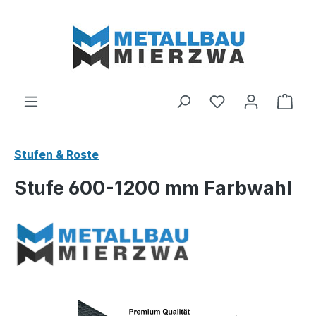
Zum Hauptinhalt springen
Du hast 0 Produ
Ware
Stufen & Roste
Stufe 600-1200 mm Farbwahl
Bildergalerie überspringen