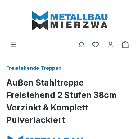
Zum Hauptinhalt springen
Du hast 0 Produ
Ware
Freistehende Treppen
Außen Stahltreppe
Freistehend 2 Stufen 38cm
Verzinkt & Komplett
Pulverlackiert