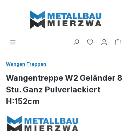
Zum Hauptinhalt springen
Du hast 0 Produ
Ware
Wangen Treppen
Wangentreppe W2 Geländer 8
Stu. Ganz Pulverlackiert
H:152cm