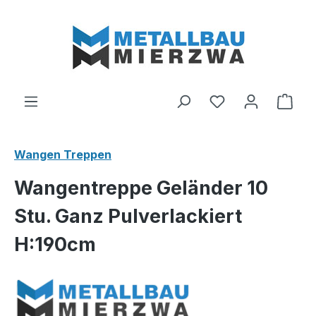
Zum Hauptinhalt springen
Du hast 0 Produ
Ware
Wangen Treppen
Wangentreppe Geländer 10
Stu. Ganz Pulverlackiert
H:190cm