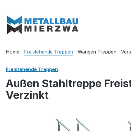
m Hauptinhalt springen
Zur Suche springen
Zur Hauptnavigation springen
Home
Freistehende Treppen
Wangen Treppen
Vers
Freistehende Treppen
Außen Stahltreppe Frei
Verzinkt
Bildergalerie überspringen