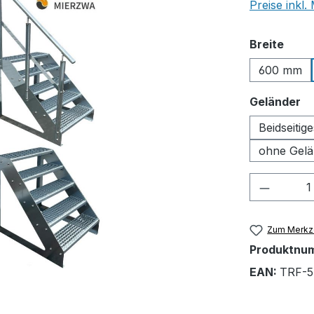
Preise inkl
ausw
Breite
600 mm
a
Geländer
Beidseitig
ohne Gelä
Produkt
Zum Merkze
Produktnu
EAN:
TRF-