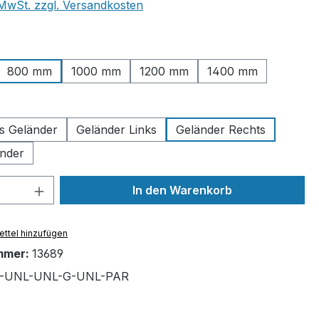
. MwSt. zzgl. Versandkosten
ählen
800 mm
1000 mm
1200 mm
1400 mm
uswählen
es Geländer
Geländer Links
Geländer Rechts
nder
 Anzahl: Gib den gewünschten Wert ein 
In den Warenkorb
ttel hinzufügen
mmer:
13689
5-UNL-UNL-G-UNL-PAR