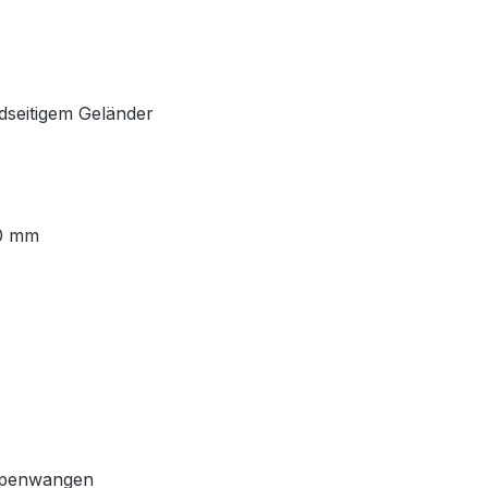
idseitigem Geländer
00 mm
eppenwangen