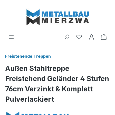
Zum Hauptinhalt springen
Du hast 0 Produ
Ware
Freistehende Treppen
Außen Stahltreppe
Freistehend Geländer 4 Stufen
76cm Verzinkt & Komplett
Pulverlackiert