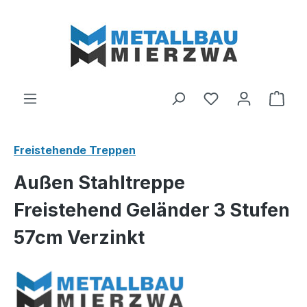
Zum Hauptinhalt springen
Du hast 0 Produ
Ware
Freistehende Treppen
Außen Stahltreppe
Freistehend Geländer 3 Stufen
57cm Verzinkt