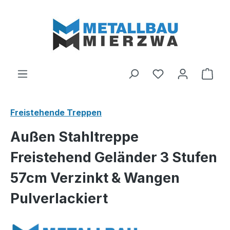
Zum Hauptinhalt springen
Du hast 0 Produ
Ware
Freistehende Treppen
Außen Stahltreppe
Freistehend Geländer 3 Stufen
57cm Verzinkt & Wangen
Pulverlackiert