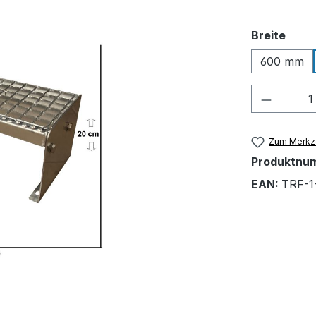
ausw
Breite
600 mm
Produkt
Zum Merkze
Produktnu
EAN:
TRF-