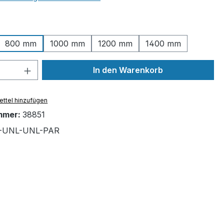
ählen
800 mm
1000 mm
1200 mm
1400 mm
 Anzahl: Gib den gewünschten Wert ein 
In den Warenkorb
ttel hinzufügen
mmer:
38851
1-UNL-UNL-PAR