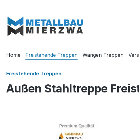
m Hauptinhalt springen
Zur Suche springen
Zur Hauptnavigation springen
Home
Freistehende Treppen
Wangen Treppen
Vers
Freistehende Treppen
Außen Stahltreppe Freis
Bildergalerie überspringen